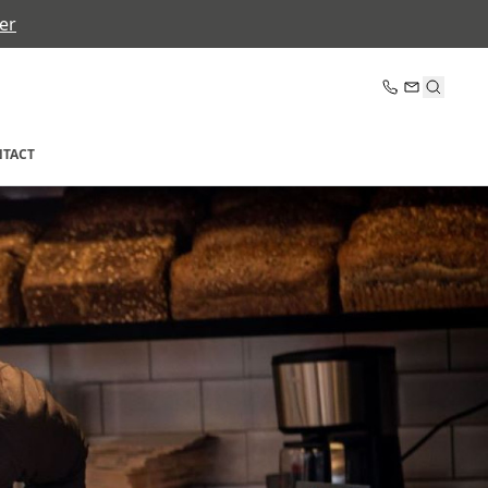
er
TACT