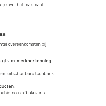
 je over het maximaal
ES
ntal overeenkomsten bij
orgt voor
merkherkenning
 een uitschuifbare toonbank.
oducten
.
jmachines en afbakovens.