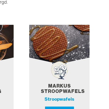
rgd.
MARKUS
G
STROOPWAFELS
Stroopwafels