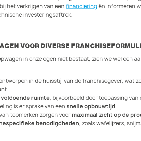
ij het verkrijgen van een
financiering
én informeren we
hnische investeringsaftrek.
WAGEN VOOR DIVERSE FRANCHISEFORMUL
opwagen in onze ogen niet bestaat, zien we wel een aa
tworpen in de huisstijl van de franchisegever, wat z
ant.
t
voldoende ruimte
, bijvoorbeeld door toepassing van
deling is er sprake van een
snelle opbouwtijd
.
 van topmerken zorgen voor
maximaal zicht op de pr
chespecifieke benodigdheden
, zoals wafelijzers, sni