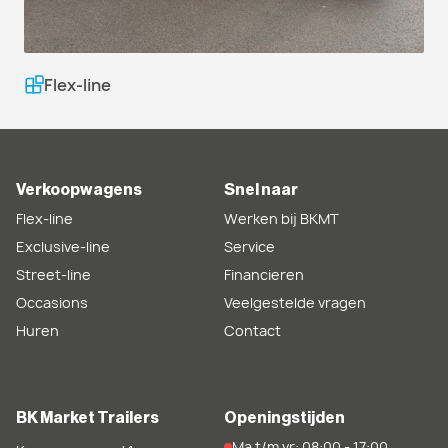
Flex-line
Verkoopwagens
Snel naar
Flex-line
Werken bij BKMT
Exclusive-line
Service
Street-line
Financieren
Occasions
Veelgestelde vragen
Huren
Contact
BK Market Trailers
Openingstijden
Ma t/m vr: 08:00 - 17:00