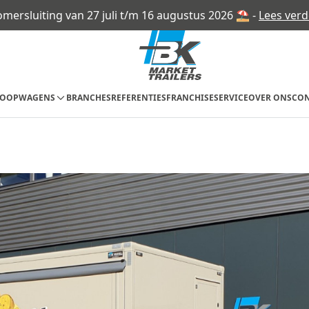
omersluiting van 27 juli t/m 16 augustus 2026 ⛱ -
Lees verd
KOOPWAGENS
BRANCHES
REFERENTIES
FRANCHISE
SERVICE
OVER ONS
CON