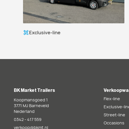
Exclusive-line
BK Market Trailers
Verkoopwa
Flex-line
Koopmansgoed 1
3771 MJ
Barneveld
Exclusive-lin
Nederland
Street-line
0342 - 417 559
Occasions
verkoop@bkmt.nl