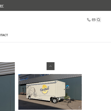
er
TACT