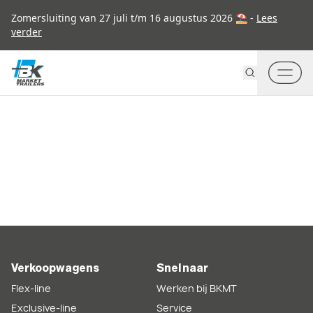
Go to content
Zomersluiting van 27 juli t/m 16 augustus 2026 ⛱ -
Lees
verder
Verkoopwagens
Snel naar
Flex-line
Werken bij BKMT
Exclusive-line
Service