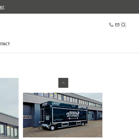
er
TACT