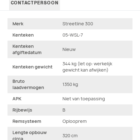
CONTACTPERSOON
Vo
Merk
Streetline 300
hu
Kenteken
05-WSL-7
hu
Kenteken
vo
Nieuw
afgiftedatum
344 kg (let op: werkelijk
Kenteken gewicht
gewicht kan afwijken)
Bruto
1350 kg
laadvermogen
APK
Niet van toepassing
Rijbewijs
B
Remsysteem
Oplooprem
Lengte opbouw
320 cm
circa