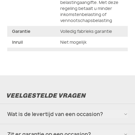
belastingaangifte. Met deze
regeling betaalt u minder
inkomstenbelasting of
vennootschapsbelasting
Garantie
Volledig fabrieks garantie
Inruil
Niet mogelijk
Prijs exclusief
€ 9.850,-
21% btw
Beschikbaar
Vanaf heden
VEELGESTELDE VRAGEN
Wat is de levertijd van een occasion?
Zit er garantie op een occasion?