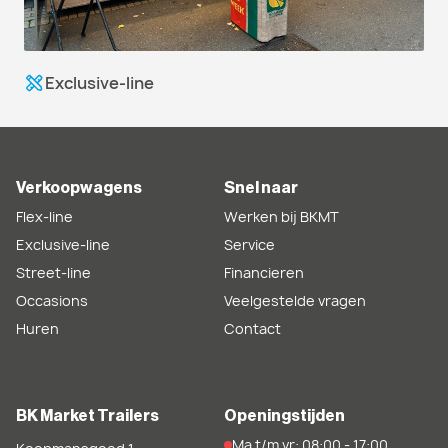
Exclusive-line
Verkoopwagens
Snel naar
Flex-line
Werken bij BKMT
Exclusive-line
Service
Street-line
Financieren
Occasions
Veelgestelde vragen
Huren
Contact
BK Market Trailers
Openingstijden
Ma t/m vr: 08:00 - 17:00