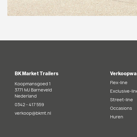
BK Market Trailers
Verkoopwa
Flex-line
Koopmansgoed 1
3771 MJ
Barneveld
Exclusive-lin
Nederland
Street-line
0342 - 417 559
Occasions
verkoop@bkmt.nl
Huren