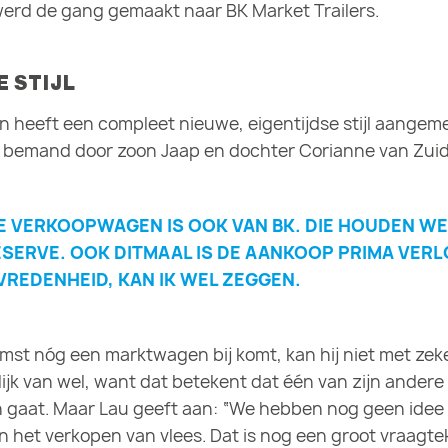
rd de gang gemaakt naar BK Market Trailers.
E STIJL
 heeft een compleet nieuwe, eigentijdse stijl aangem
 bemand door zoon Jaap en dochter Corianne van Zuid
E VERKOOPWAGEN IS OOK VAN BK. DIE HOUDEN WE
RESERVE. OOK DITMAAL IS DE AANKOOP PRIMA VERL
VREDENHEID, KAN IK WEL ZEGGEN.
omst nóg een marktwagen bij komt, kan hij niet met ze
lijk van wel, want dat betekent dat één van zijn andere
in gaat. Maar Lau geeft aan: “We hebben nog geen idee
in het verkopen van vlees. Dat is nog een groot vraagte