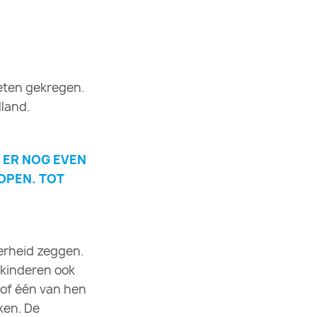
eten gekregen.
land.
 ER NOG EVEN
OPEN. TOT
kerheid zeggen.
 kinderen ook
 of één van hen
ken. De