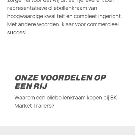
representatieve oliebollenkraam van
hoogwaardige kwaliteit en compleet ingericht.
Met andere woorden: klaar voor commercieel
succes!
⠀⠀⠀⠀⠀⠀⠀⠀⠀
ONZE VOORDELEN OP
EEN RIJ
Waarom een oliebollenkraam kopen bij BK
Market Trailers?
⠀⠀⠀⠀⠀⠀⠀⠀⠀
⠀⠀⠀⠀⠀⠀⠀⠀⠀