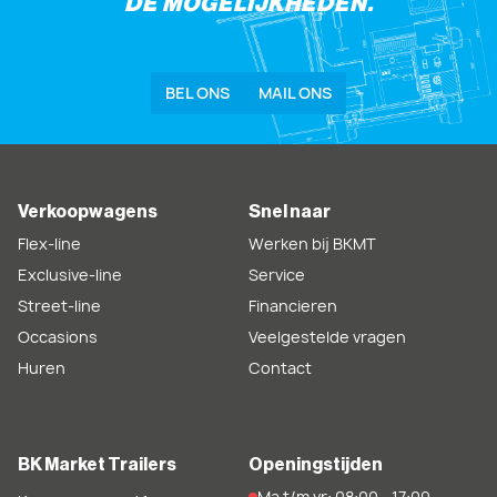
DE MOGELIJKHEDEN.
BEL ONS
MAIL ONS
Verkoopwagens
Snel naar
Flex-line
Werken bij BKMT
Exclusive-line
Service
Street-line
Financieren
Occasions
Veelgestelde vragen
Huren
Contact
BK Market Trailers
Openingstijden
Ma t/m vr: 08:00 - 17:00