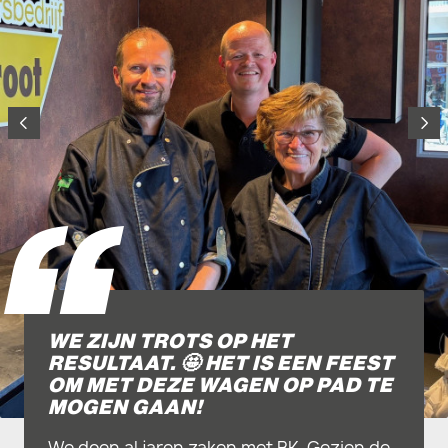
WE ZIJN TROTS OP HET
RESULTAAT. 🤩 HET IS EEN FEEST
OM MET DEZE WAGEN OP PAD TE
MOGEN GAAN!
We doen al jaren zaken met BK. Gezien de